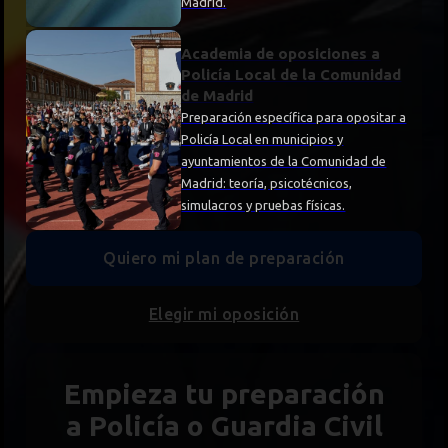
Madrid.
Academia de oposiciones a
Policía Local de la Comunidad
de Madrid
Preparación específica para opositar a
Policía Local en municipios y
ayuntamientos de la Comunidad de
Madrid: teoría, psicotécnicos,
simulacros y pruebas físicas.
Quiero mi plan de preparación
Elegir mi oposición
Empieza tu preparación
a Policía o Guardia Civil