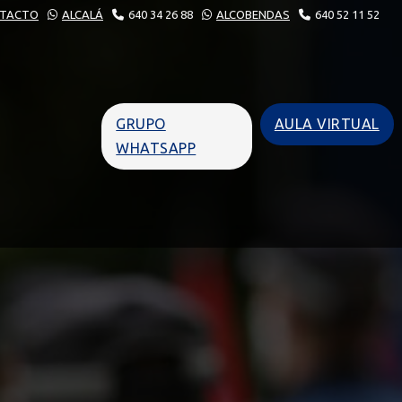
TACTO
ALCALÁ
640 34 26 88
ALCOBENDAS
640 52 11 52
GRUPO
AULA VIRTUAL
WHATSAPP