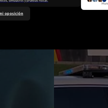
icos, simulacros y pruebas físicas.
Muni
 mi oposición