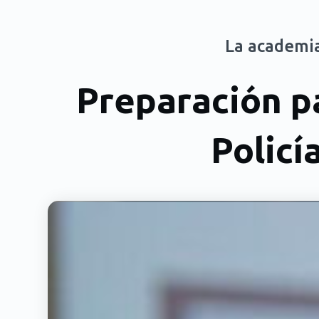
La academia
Preparación pa
Policí