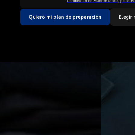
Comunidad de Madrid: teoría, psicotécn
Quiero mi plan de preparación
Elegir