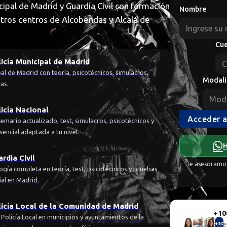
icipal de Madrid y Guardia Civil con formación
Nombre
stros centros de Alcobendas y Alcalá de
Cu
icía Municipal de Madrid
al de Madrid con teoría, psicotécnicos, simulacros,
Modal
cas.
icía Nacional
Acceder a
emario actualizado, test, simulacros, psicotécnicos y
sencial adaptada a tu nivel.
rdia Civil
Te asesoramos
gía completa en teoría, test, psicotécnicos y pruebas
ial en Madrid.
icía Local de la Comunidad de Madrid
+10
 Policía Local en municipios y ayuntamientos de la
Espe
+1K