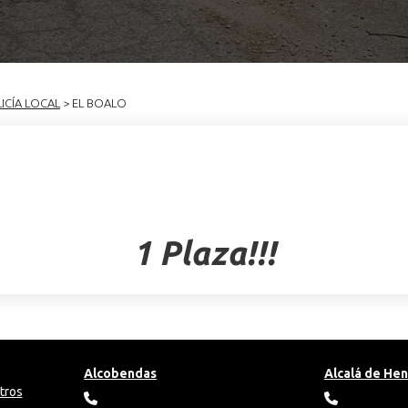
ICÍA LOCAL
> EL BOALO
1 Plaza!!!
Alcobendas
Alcalá de He
tros