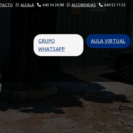
TACTO
ALCALÁ
640 34 26 88
ALCOBENDAS
640 52 11 52
GRUPO
AULA VIRTUAL
WHATSAPP