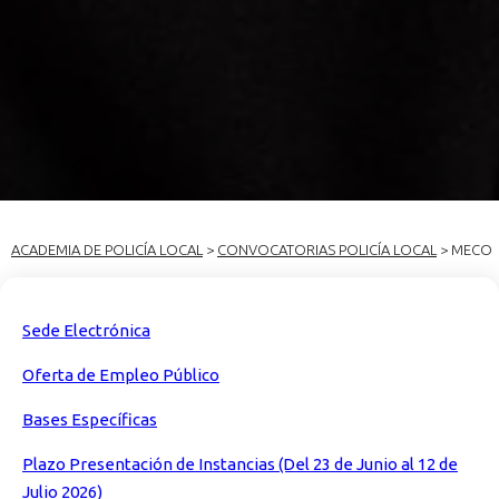
ACADEMIA DE POLICÍA LOCAL
>
CONVOCATORIAS POLICÍA LOCAL
> MECO
Sede Electrónica
Oferta de Empleo Público
Bases Específicas
Plazo Presentación de Instancias (Del 23 de Junio al 12 de
Julio 2026)