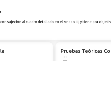
O
on sujeción al cuadro detallado en el Anexo III, y tiene por objeti
la
Pruebas Teóricas Co
23 de agosto de 2025
nstrucciones
Instrucciones Examen de C
des (Psicotécnicos)
Plantilla Examen de Conoci
esNota
Resultados Provisionales C
Resultados Definitivos Con