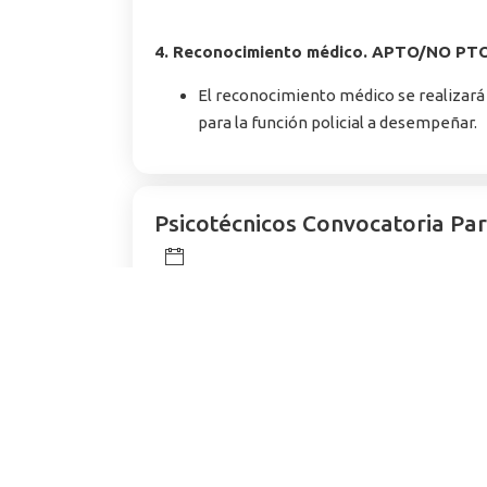
4. Reconocimiento médico. APTO/NO PT
El reconocimiento médico se realizará c
para la función policial a desempeñar.
Psicotécnicos Convocatoria Par
1 de septiembre de 2025
Fecha de Examen Pruebas de Aptitudes e I
Resultados Provisionales Prueba de Aptitu
Resultados Definitivos Prueba de Aptitud