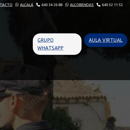
TACTO
ALCALÁ
640 34 26 88
ALCOBENDAS
640 52 11 52
GRUPO
AULA VIRTUAL
WHATSAPP