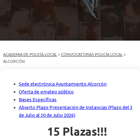
ACADEMIA DE POLICÍA LOCAL
>
CONVOCATORIAS POLICÍA LOCAL
>
ALCORCÓN
Sede electrónica Ayuntamiento Alcorcón
Oferta de empleo público
Bases Específicas
Abierto Plazo Presentación de Instancias (Plazo del 3
de Julio al 30 de Julio 2026)
15 Plazas!!!