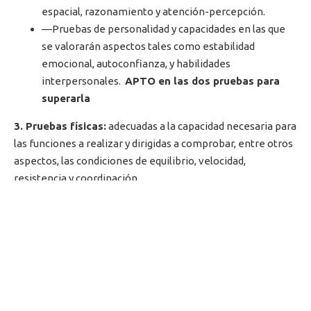
espacial, razonamiento y atención-percepción.
—Pruebas de personalidad y capacidades en las que
se valorarán aspectos tales como estabilidad
emocional, autoconfianza, y habilidades
interpersonales.
APTO en las dos pruebas para
superarla
3. Pruebas físicas:
adecuadas a la capacidad necesaria para
las funciones a realizar y dirigidas a comprobar, entre otros
aspectos, las condiciones de equilibrio, velocidad,
resistencia y coordinación.
– Carrera de velocidad sobre 60 metros.
– Carrera de resistencia sobre 800 metros.
– Lanzamiento de balón medicinal.
– Salto de longitud desde posición de parado.
– Natación (25 metros).
4. Reconocimiento médico. APTO/NO PTO