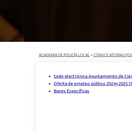
ACADEMIA DE POLICÍA LOCAL
>
CONVOCATORIAS POL
Sede electrónica Ayuntamiento de Ci
Oferta de empleo público 2024+2025 (3
Bases Específicas