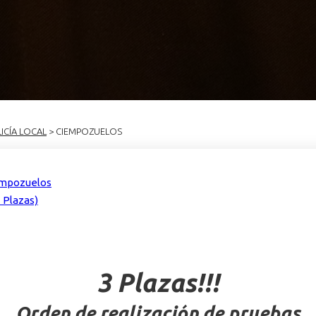
ICÍA LOCAL
> CIEMPOZUELOS
empozuelos
 Plazas)
3 Plazas!!!
Orden de realización de pruebas