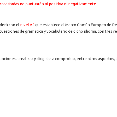
contestadas no puntuarán ni positiva ni negativamente.
derá con el
nivel A2
que establece el Marco Común Europeo de Ref
cuestiones de gramática y vocabulario de dicho idioma, con tres r
nciones a realizar y dirigidas a comprobar, entre otros aspectos, l
.
ros.
arado.
O