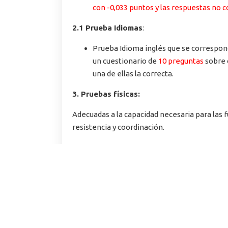
con -0,033 puntos y las respuestas no 
2.1 Prueba Idiomas
:
Prueba Idioma inglés que se correspon
un cuestionario de
10 preguntas
sobre 
una de ellas la correcta.
3. Pruebas físicas:
Adecuadas a la capacidad necesaria para las fu
resistencia y coordinación.
–
Carrera de velocidad sobre 60 metros
– Carrera de resistencia sobre 800 met
– Lanzamiento de balón medicinal.
– Salto de longitud desde posición de p
– Natación (25 metros).
4. Reconocimiento médico. APTO/NO PT