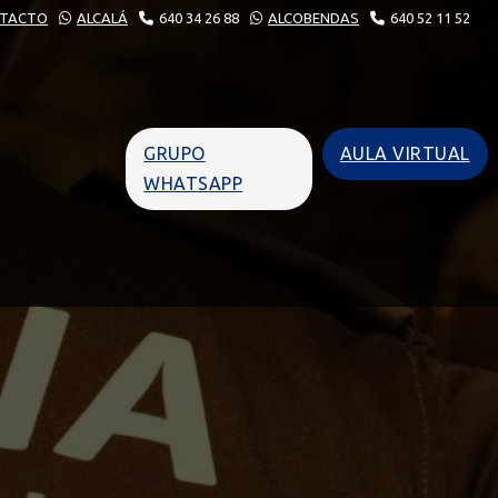
TACTO
ALCALÁ
640 34 26 88
ALCOBENDAS
640 52 11 52
GRUPO
AULA VIRTUAL
WHATSAPP