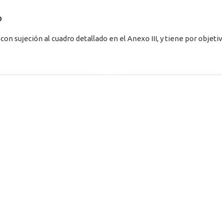
O
on sujeción al cuadro detallado en el Anexo III, y tiene por objeti
rres de la Alameda
Pruebas Teóricas Co
Alameda
26 de junio de 2024
cos)
Fecha Examen Prueba de C
Resultados Prueba de Cono