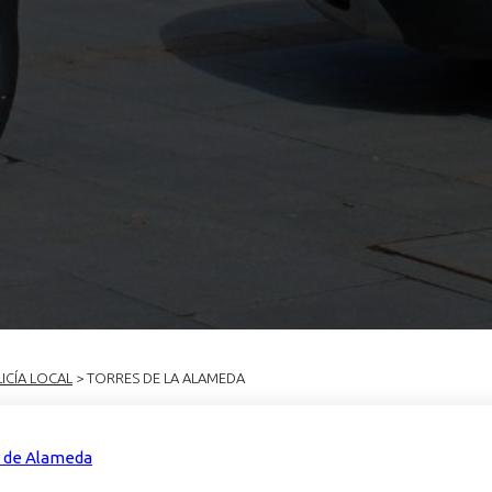
ICÍA LOCAL
> TORRES DE LA ALAMEDA
s de Alameda