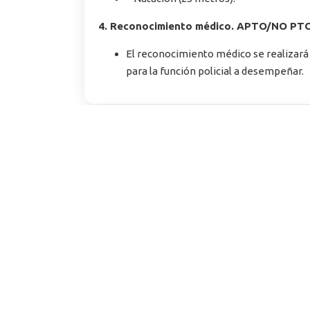
4. Reconocimiento médico. APTO/NO PT
El reconocimiento médico se realizará c
para la función policial a desempeñar.
Psicotécnicos Convocatoria To
3 de junio de 2024
Resultado Prueba de Aptitudes (Psicotécni