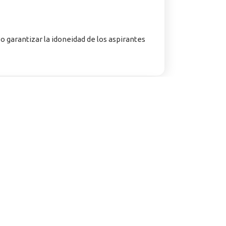
vo garantizar la idoneidad de los aspirantes
nvocatoria Torres de la
onocimientos
cimientos