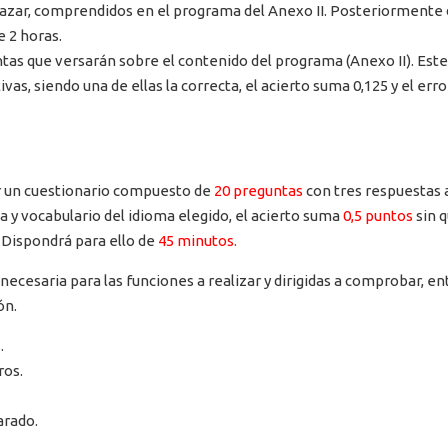
 azar, comprendidos en el programa del Anexo II. Posteriormente di
e 2 horas.
tas que versarán sobre el contenido del programa (Anexo II). Est
as, siendo una de ellas la correcta, el acierto suma 0,125 y el err
ar un cuestionario compuesto de
20 preguntas
con tres respuestas a
a y vocabulario del idioma elegido, el acierto suma
0,5 puntos
sin 
. Dispondrá para ello de
45 minutos.
necesaria para las funciones a realizar y dirigidas a comprobar, en
ón.
.
ros.
arado.