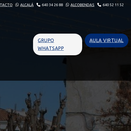
TACTO
ALCALÁ
640 34 26 88
ALCOBENDAS
640 52 11 52
GRUPO
AULA VIRTUAL
WHATSAPP