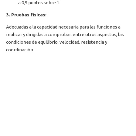
a 0,5 puntos sobre 1.
3. Pruebas físicas:
Adecuadas a la capacidad necesaria para las funciones a
realizar y dirigidas a comprobar, entre otros aspectos, las
condiciones de equilibrio, velocidad, resistencia y
coordinación.
–
Carrera de velocidad sobre 60 metros.
– Carrera de resistencia sobre 800 metros.
– Lanzamiento de balón medicinal.
– Salto de longitud desde posición de parado.
– Natación (25 metros).
4. Reconocimiento médico. APTO/NO PTO
El reconocimiento médico se realizará con sujeción al
cuadro detallado en el Anexo III, y tiene por objetivo
garantizar la idoneidad de los aspirantes para la