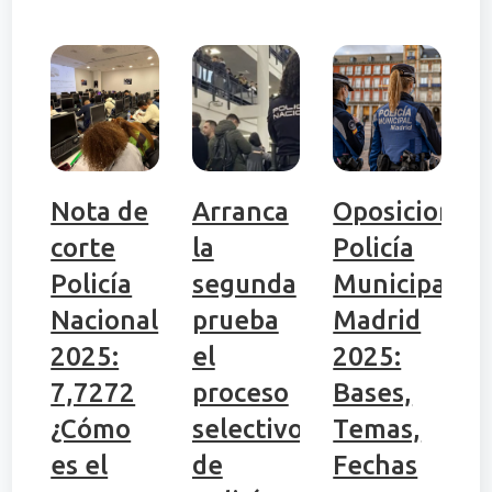
Nota de
Arranca
Oposiciones
corte
la
Policía
Policía
segunda
Municipal
Nacional
prueba
Madrid
2025:
el
2025:
7,7272
proceso
Bases,
¿Cómo
selectivo
Temas,
es el
de
Fechas