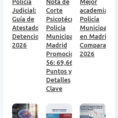
Policía
Nota de
Mejor
Judicial:
Corte
academia de
Guía de
Psicotécnicos
Policía
Atestados y
Policía
Municipal
Detenciones
Municipal
en Madrid:
2026
Madrid
Comparativa
Promoción
2026
56: 69,66
Puntos y
Detalles
Clave