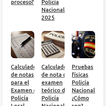
proceso?
Policía
Nacional
2025
Calculadora
Calculadora
Pruebas
de notas
de nota del
físicas
para el
examen
Policía
Examen de
teórico de
Nacional:
Policía
Policía
¿Cómo
Local
Nacional
son?