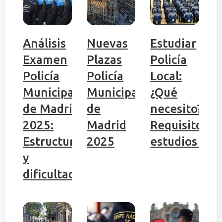
Análisis
Nuevas
Estudiar
Examen
Plazas
Policía
Policía
Policía
Local:
Municipal
Municipal
¿Qué
de Madrid
de
necesito?
2025:
Madrid
Requisitos,
Estructura
2025
estudios…
y
dificultad