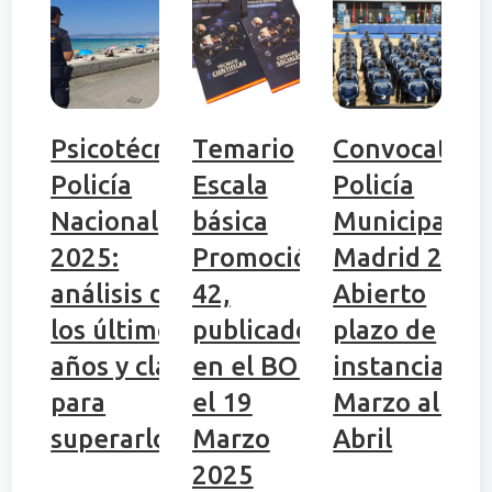
Psicotécnicos
Temario
Convocatori
Policía
Escala
Policía
Nacional
básica
Municipal de
2025:
Promoción
Madrid 2025
análisis de
42,
Abierto
los últimos
publicado
plazo de
años y claves
en el BOE
instancias 2
para
el 19
Marzo al 25
superarlos
Marzo
Abril
2025