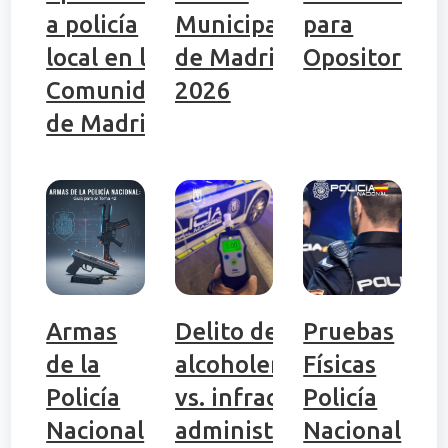
a policía
Municipal
para
local en la
de Madrid
Opositores
Comunidad
2026
de Madrid
Armas
Delito de
Pruebas
de la
alcoholemia
Físicas
Policía
vs. infracción
Policía
Nacional
administrativa:
Nacional