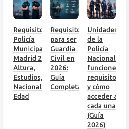
Requisitos
Requisitos
Unidades
Policía
para ser
de la
Municipal
Guardia
Policía
Madrid 2026:
Civil en
Nacional:
Altura,
2026:
funciones,
Estudios,
Guía
requisitos
Nacionalidad,
Completa
y cómo
Edad
acceder a
cada una
(Guía
2026)