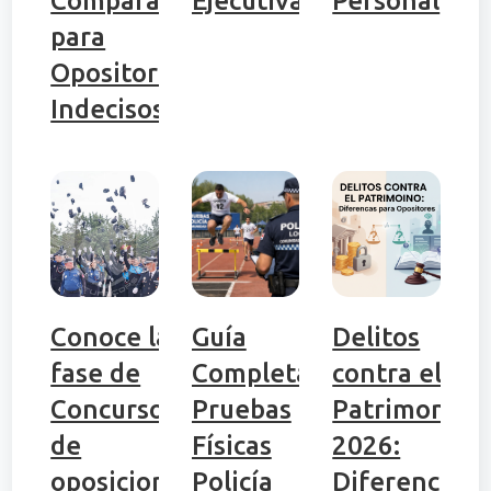
Comparativa
Ejecutiva
Personal
para
Opositores
Indecisos
Conoce la
Guía
Delitos
fase de
Completa:
contra el
Concurso
Pruebas
Patrimonio
de
Físicas
2026:
oposiciones
Policía
Diferencias