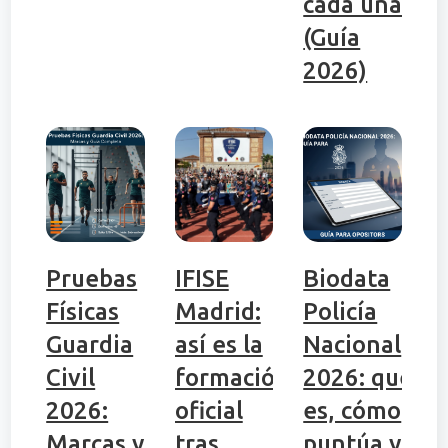
cada una
(Guía
2026)
Pruebas
IFISE
Biodata
Físicas
Madrid:
Policía
Guardia
así es la
Nacional
Civil
formación
2026: qué
2026:
oficial
es, cómo
Marcas y
tras
puntúa y