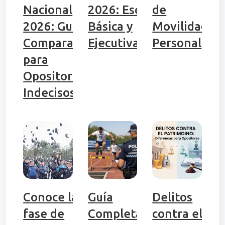
Nacional
2026: Escala
de
2026: Guía
Básica y
Movilidad
Comparativa
Ejecutiva
Personal
para
Opositores
Indecisos
Conoce la
Guía
Delitos
fase de
Completa:
contra el