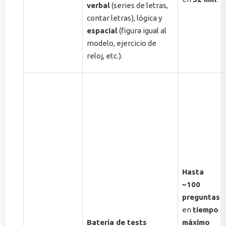
verbal
(series de letras,
contar letras), lógica y
espacial
(figura igual al
modelo, ejercicio de
reloj, etc.)​.
Hasta
~100
preguntas
en
tiempo
Batería de tests
máximo