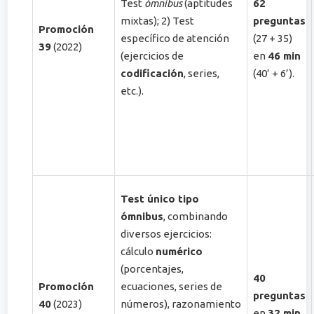
Test
ómnibus
(aptitudes
62
mixtas); 2) Test
preguntas
Promoción
específico de atención
(27 + 35)
39
(2022)
(ejercicios de
en
46 min
codificación
, series,
(40’ + 6’)​.
etc.)​.
Test único tipo
ómnibus
, combinando
diversos ejercicios:
cálculo
numérico
(porcentajes,
40
Promoción
ecuaciones, series de
preguntas
40
(2023)
números), razonamiento
en
32 min
.