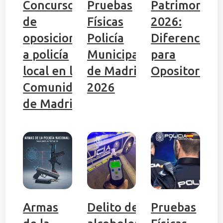
Concurso
Pruebas
Patrimonio
de
Físicas
2026:
oposiciones
Policía
Diferencias
a policía
Municipal
para
local en la
de Madrid
Opositores
Comunidad
2026
de Madrid
Armas
Delito de
Pruebas