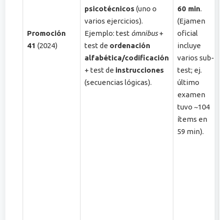
psicotécnicos
(uno o
60 min
.
varios ejercicios).
(Ejamen
Promoción
Ejemplo: test
ómnibus
+
oficial
41
(2024)
test de
ordenación
incluye
alfabética/codificación
varios sub-
+ test de
instrucciones
test; ej.
(secuencias lógicas).
último
examen
tuvo ~104
ítems en
59 min).