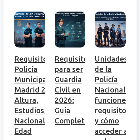
Requisitos
Requisitos
Unidades
Policía
para ser
de la
Municipal
Guardia
Policía
Madrid 2026:
Civil en
Nacional:
Altura,
2026:
funciones,
Estudios,
Guía
requisitos
Nacionalidad,
Completa
y cómo
Edad
acceder a