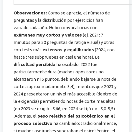
Observaciones:
Como se aprecia, el número de
preguntas y la distribución por ejercicios han
variado cada año. Hubo convocatorias con
exámenes muy cortos y veloces
(ej. 2021: 7
minutos para 50 preguntas de fatiga visual) y otras
con tests más
extensos y equilibrados
(2024, con
hasta tres subpruebas en casi una hora). La
dificultad percibida
ha oscilado: 2022 fue
particularmente dura (muchos opositores no
alcanzaron ni 5 puntos, debiendo bajarse la nota de
corte a aproximadamente 3,4)​, mientras que 2023 y
2024 presentaron un nivel más accesible (dentro de
la exigencia) permitiendo notas de corte más altas
(en 2023 se exigió ~5,66; en 2024 se fijó en ~5,0-5,5)​
.Además, el
peso relativo del psicotécnico en el
proceso selectivo
ha cambiado: tradicionalmente,
si muchos aspirantes superaban el psicotécnico, el