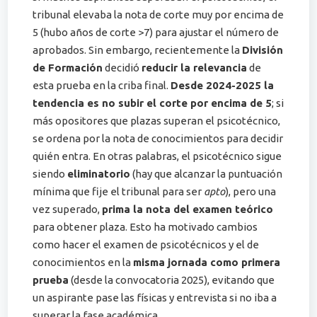
tribunal elevaba la nota de corte muy por encima de
5 (hubo años de corte >7) para ajustar el número de
aprobados​. Sin embargo, recientemente la
División
de Formación
decidió
reducir la relevancia
de
esta prueba en la criba final​.
Desde 2024-2025 la
tendencia es no subir el corte por encima de 5
; si
más opositores que plazas superan el psicotécnico,
se ordena por la nota de conocimientos para decidir
quién entra​. En otras palabras, el psicotécnico sigue
siendo
eliminatorio
(hay que alcanzar la puntuación
mínima que fije el tribunal para ser
apto
), pero una
vez superado,
prima la nota del examen teórico
para obtener plaza. Esto ha motivado cambios
como hacer el examen de psicotécnicos y el de
conocimientos en la
misma jornada como primera
prueba
(desde la convocatoria 2025)​, evitando que
un aspirante pase las físicas y entrevista si no iba a
superar la fase académica.