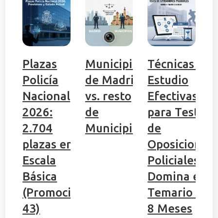
Plazas
Municipio
Técnicas de
Policía
de Madrid
Estudio
Nacional
vs. resto
Efectivas
2026:
de
para Tests
2.704
Municipios
de
plazas en
Oposiciones
Escala
Policiales:
Básica
Domina el
(Promoción
Temario en
43)
8 Meses