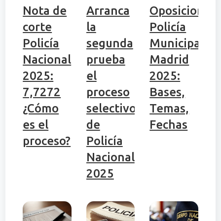
Nota de
Arranca
Oposiciones
corte
la
Policía
Policía
segunda
Municipal
Nacional
prueba
Madrid
2025:
el
2025:
7,7272
proceso
Bases,
¿Cómo
selectivo
Temas,
es el
de
Fechas
proceso?
Policía
Nacional
2025