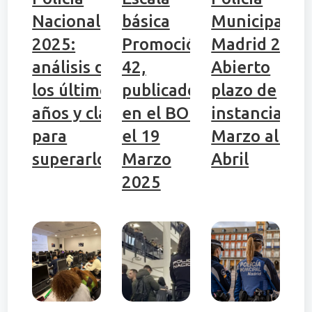
Nacional
básica
Municipal de
2025:
Promoción
Madrid 2025
análisis de
42,
Abierto
los últimos
publicado
plazo de
años y claves
en el BOE
instancias 2
para
el 19
Marzo al 25
superarlos
Marzo
Abril
2025