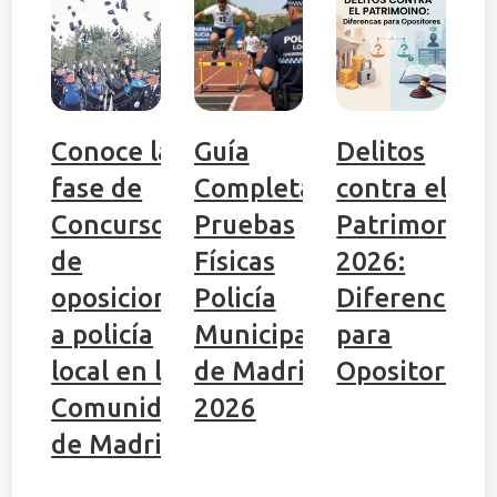
Conoce la
Guía
Delitos
fase de
Completa:
contra el
Concurso
Pruebas
Patrimonio
de
Físicas
2026:
oposiciones
Policía
Diferencias
a policía
Municipal
para
local en la
de Madrid
Opositores
Comunidad
2026
de Madrid