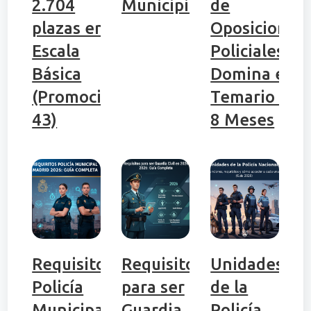
2.704
Municipios
de
plazas en
Oposiciones
Escala
Policiales:
Básica
Domina el
(Promoción
Temario en
43)
8 Meses
Requisitos
Requisitos
Unidades
Policía
para ser
de la
Municipal
Guardia
Policía