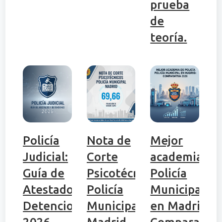
prueba
de
teoría.
Policía
Nota de
Mejor
Judicial:
Corte
academia de
Guía de
Psicotécnicos
Policía
Atestados y
Policía
Municipal
Detenciones
Municipal
en Madrid: