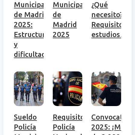
Municipal
Municipal
¿Qué
de Madrid
de
necesito?
2025:
Madrid
Requisitos,
Estructura
2025
estudios…
y
dificultad
Sueldo
Requisitos
Convocatori
Policía
Policía
2025: ¡Más