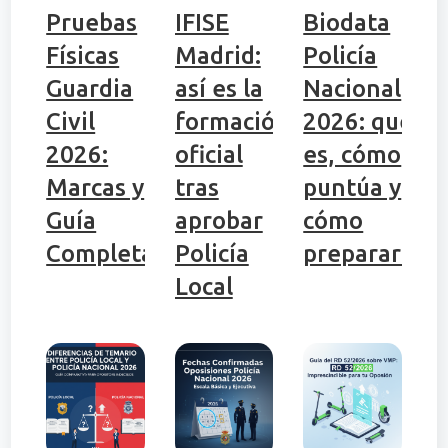
Pruebas
IFISE
Biodata
Físicas
Madrid:
Policía
Guardia
así es la
Nacional
Civil
formación
2026: qué
2026:
oficial
es, cómo
Marcas y
tras
puntúa y
Guía
aprobar
cómo
Completa
Policía
prepararlo
Local