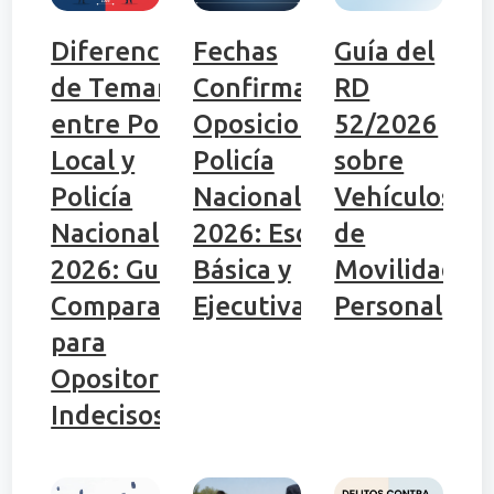
Diferencias
Fechas
Guía del
de Temario
Confirmadas
RD
entre Policía
Oposiciones
52/2026
Local y
Policía
sobre
Policía
Nacional
Vehículos
Nacional
2026: Escala
de
2026: Guía
Básica y
Movilidad
Comparativa
Ejecutiva
Personal
para
Opositores
Indecisos