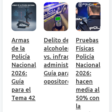
Armas
Delito de
Pruebas
de la
alcoholemia
Físicas
Policía
vs. infracción
Policía
Nacional
administrativa:
Nacional
2026:
Guía para
2026:
Guía
opositores
hacen
para el
media al
Tema 42
50% con
la