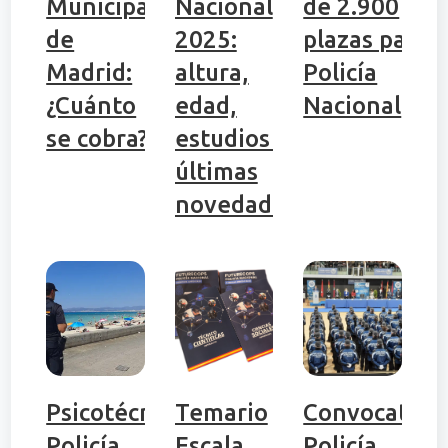
Municipal
Nacional
de 2.900
de
2025:
plazas para
Madrid:
altura,
Policía
¿Cuánto
edad,
Nacional
se cobra?
estudios y
últimas
novedades
Psicotécnicos
Temario
Convocatori
Policía
Escala
Policía