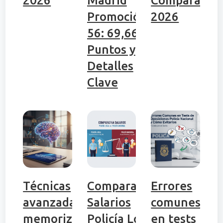
2026
Madrid
Comparativa
Promoción
2026
56: 69,66
Puntos y
Detalles
Clave
Técnicas
Comparativa
Errores
avanzadas de
Salarios
comunes
memorización
Policía Local
en tests