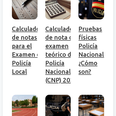
Calculadora
Calculadora
Pruebas
de notas
de nota del
físicas
para el
examen
Policía
Examen de
teórico de
Nacional:
Policía
Policía
¿Cómo
Local
Nacional
son?
(CNP) 2026