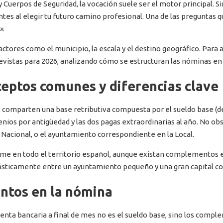
 Cuerpos de Seguridad, la vocación suele ser el motor principal. S
ntes al elegir tu futuro camino profesional. Una de las preguntas
»
.
actores como el municipio, la escala y el destino geográfico. Par
previstas para 2026, analizando cómo se estructuran las nóminas e
ceptos comunes y diferencias clave
al comparten una base retributiva compuesta por el sueldo base (de
enios por antigüedad y las dos pagas extraordinarias al año. No obst
la Nacional, o el ayuntamiento correspondiente en la Local.
orme en todo el territorio español, aunque existan complementos e
drásticamente entre un ayuntamiento pequeño y una gran capital co
ntos en la nómina
enta bancaria a final de mes no es el sueldo base, sino los compl