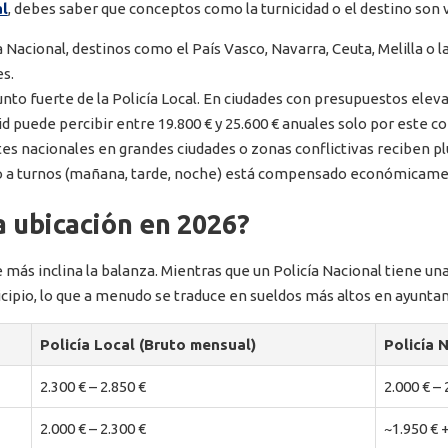
al
, debes saber que conceptos como la turnicidad o el destino son v
a Nacional, destinos como el País Vasco, Navarra, Ceuta, Melilla o
es.
unto fuerte de la Policía Local. En ciudades con presupuestos el
d puede percibir entre 19.800 € y 25.600 € anuales solo por este c
es nacionales en grandes ciudades o zonas conflictivas reciben pl
ajo a turnos (mañana, tarde, noche) está compensado económicam
a ubicación en 2026?
e más inclina la balanza. Mientras que un Policía Nacional tiene un
unicipio, lo que a menudo se traduce en sueldos más altos en ayunt
Policía Local (Bruto mensual)
Policía 
2.300 € – 2.850 €
2.000 € – 
2.000 € – 2.300 €
~1.950 €