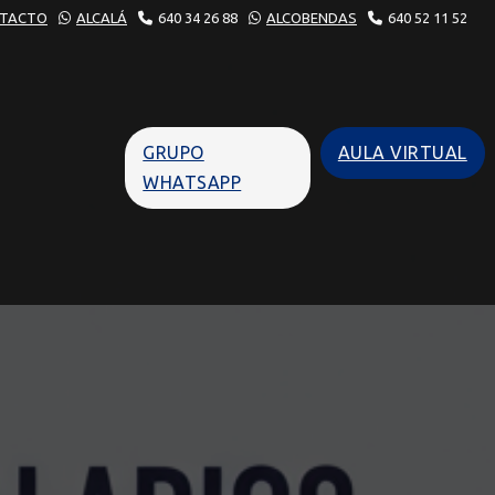
TACTO
ALCALÁ
640 34 26 88
ALCOBENDAS
640 52 11 52
GRUPO
AULA VIRTUAL
WHATSAPP