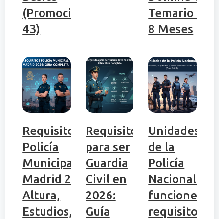
(Promoción
Temario en
43)
8 Meses
Requisitos
Requisitos
Unidades
Policía
para ser
de la
Municipal
Guardia
Policía
Madrid 2026:
Civil en
Nacional:
Altura,
2026:
funciones,
Estudios,
Guía
requisitos