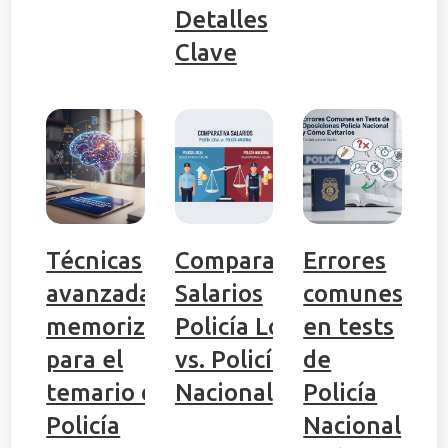
Detalles
Clave
Técnicas
Comparativa
Errores
avanzadas de
Salarios
comunes
memorización
Policía Local
en tests
para el
vs. Policía
de
temario de
Nacional
Policía
Policía
Nacional