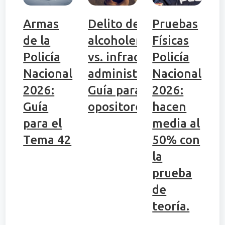
Armas
Delito de
Pruebas
de la
alcoholemia
Físicas
Policía
vs. infracción
Policía
Nacional
administrativa:
Nacional
2026:
Guía para
2026:
Guía
opositores
hacen
para el
media al
Tema 42
50% con
la
prueba
de
teoría.