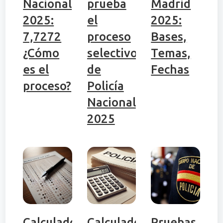
Nacional
prueba
Madrid
2025:
el
2025:
7,7272
proceso
Bases,
¿Cómo
selectivo
Temas,
es el
de
Fechas
proceso?
Policía
Nacional
2025
Calculadora
Calculadora
Pruebas