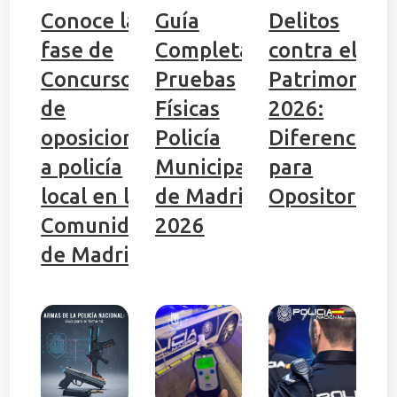
Conoce la
Guía
Delitos
fase de
Completa:
contra el
Concurso
Pruebas
Patrimonio
de
Físicas
2026:
oposiciones
Policía
Diferencias
a policía
Municipal
para
local en la
de Madrid
Opositores
Comunidad
2026
de Madrid