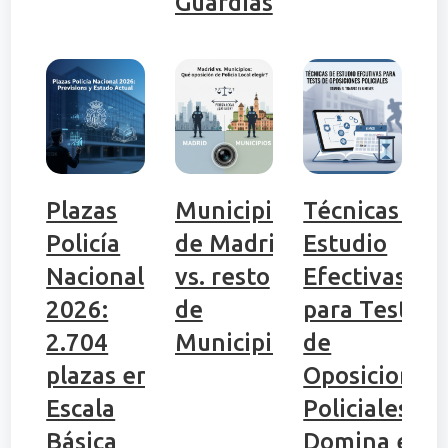
Guardias
Plazas
Municipio
Técnicas de
Policía
de Madrid
Estudio
Nacional
vs. resto
Efectivas
2026:
de
para Tests
2.704
Municipios
de
plazas en
Oposiciones
Escala
Policiales:
Básica
Domina el