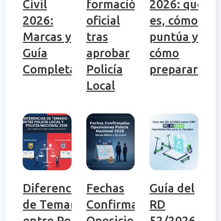
Civil
formación
2026: qué
2026:
oficial
es, cómo
Marcas y
tras
puntúa y
Guía
aprobar
cómo
Completa
Policía
prepararlo
Local
Diferencias
Fechas
Guía del
de Temario
Confirmadas
RD
entre Policía
Oposiciones
52/2026