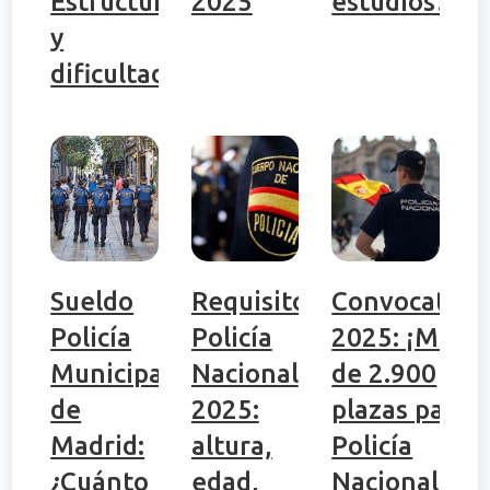
Estructura
2025
estudios…
y
dificultad
Sueldo
Requisitos
Convocatori
Policía
Policía
2025: ¡Más
Municipal
Nacional
de 2.900
de
2025:
plazas para
Madrid:
altura,
Policía
¿Cuánto
edad,
Nacional