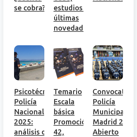
se cobra?
estudios y
últimas
novedades
Psicotécnicos
Temario
Convocatori
Policía
Escala
Policía
Nacional
básica
Municipal de
2025:
Promoción
Madrid 2025
análisis de
42,
Abierto