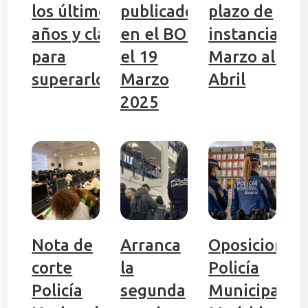
los últimos
publicado
plazo de
años y claves
en el BOE
instancias 2
para
el 19
Marzo al 25
superarlos
Marzo
Abril
2025
Nota de
Arranca
Oposiciones
corte
la
Policía
Policía
segunda
Municipal