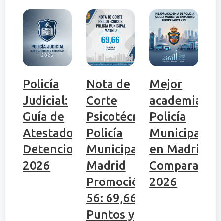
Policía
Nota de
Mejor
Judicial:
Corte
academia de
Guía de
Psicotécnicos
Policía
Atestados y
Policía
Municipal
Detenciones
Municipal
en Madrid:
2026
Madrid
Comparativa
Promoción
2026
56: 69,66
Puntos y