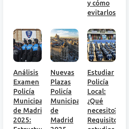
y cómo
evitarlos
Análisis
Nuevas
Estudiar
Examen
Plazas
Policía
Policía
Policía
Local:
Municipal
Municipal
¿Qué
de Madrid
de
necesito?
2025:
Madrid
Requisitos,